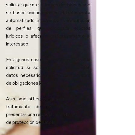
solicitar que no se tomen decisiones que
se basen únicamente en el tratamiento
automatizado, incluyendo la elaboración
de perfiles, que produzca efectos
jurídicos o afecte significativamente al
interesado.
En algunos casos, se podrá rechazar la
solicitud si solicitas que se eliminen
datos necesarios para el cumplimiento
de obligaciones legales.
Asimismo, si tienes alguna queja sobre el
tratamiento de los datos puedes
presentar una reclamación a la autoridad
de protección de datos.