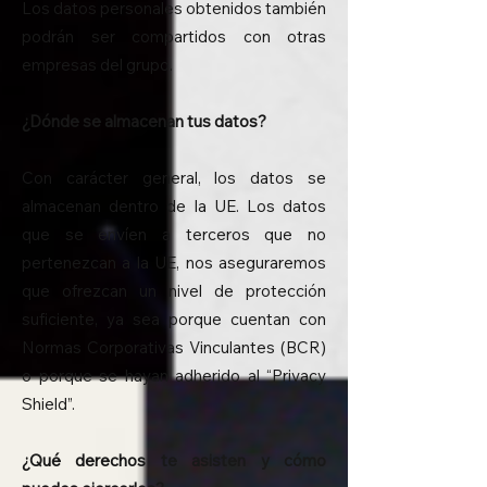
Los datos personales obtenidos también
podrán ser compartidos con otras
empresas del grupo.
¿Dónde se almacenan tus datos?
Con carácter general, los datos se
almacenan dentro de la UE. Los datos
que se envíen a terceros que no
pertenezcan a la UE, nos aseguraremos
que ofrezcan un nivel de protección
suficiente, ya sea porque cuentan con
Normas Corporativas Vinculantes (BCR)
o porque se hayan adherido al “Privacy
Shield”.
¿Qué derechos te asisten y cómo