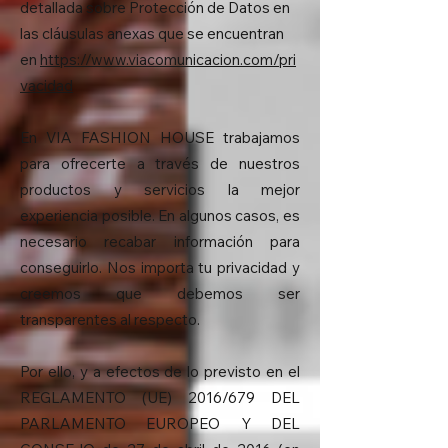
detallada sobre Protección de Datos en
las cláusulas anexas que se encuentran
en
https://www.viacomunicacion.com/pri
vacidad
En VIA FASHION HOUSE trabajamos
para ofrecerte a través de nuestros
productos y servicios la mejor
experiencia posible. En algunos casos, es
necesario recabar información para
conseguirlo. Nos importa tu privacidad y
creemos que debemos ser
transparentes al respecto.
Por ello, y a efectos de lo previsto en el
REGLAMENTO (UE) 2016/679 DEL
PARLAMENTO EUROPEO Y DEL