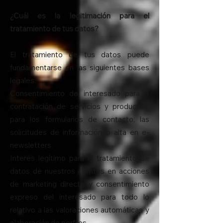
¿Cuál es la legitimación para el
tratamiento de tus datos?
El tratamiento de tus datos puede
fundamentarse en las siguientes bases
legales:
Consentimiento del interesado para la
contratación de servicios y productos,
para los formularios de contacto, las
solicitudes de información o alta en e-
newsletters.
Interés legítimo para el tratamiento de
datos de nuestros clientes en acciones
de marketing directo y consentimiento
expreso del interesado para todo lo
relativo a las valoraciones automáticas y
elaboración de perfiles.