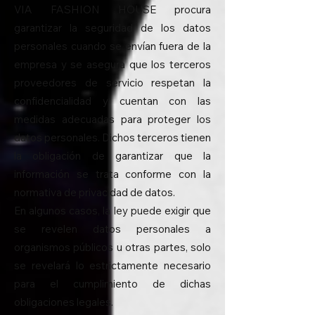
VIA FASHION HOUSE procura
garantizar la seguridad de los datos
personales cuando se envían fuera de la
empresa y se asegura que los terceros
proveedores de servicio respetan la
confidencialidad y cuentan con las
medidas adecuadas para proteger los
datos personales. Dichos terceros tienen
la obligación de garantizar que la
información se trata conforme con la
normativa de privacidad de datos.
En algunos casos, la ley puede exigir que
se revelen datos personales a
organismos públicos u otras partes, solo
se revelará lo estrictamente necesario
para el cumplimiento de dichas
obligaciones legales.