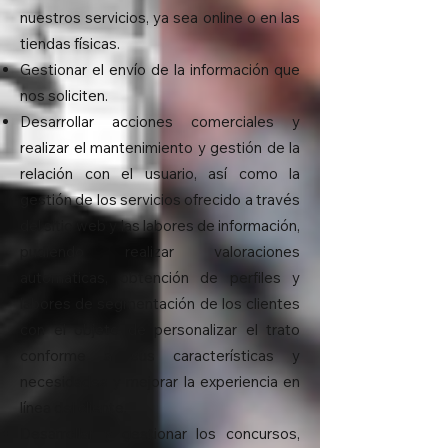
nuestros servicios, ya sea online o en las
tiendas físicas.
Gestionar el envío de la información que
nos soliciten.
Desarrollar acciones comerciales y
realizar el mantenimiento y gestión de la
relación con el usuario, así como la
gestión de los servicios ofrecido a través
del sitio web y las labores de información,
pudiendo realizar valoraciones
automáticas, obtención de perfiles y
labores de segmentación de los clientes
con el objeto de personalizar el trato
conforme a sus características y
necesidades y mejorar la experiencia en
línea del cliente.
Desarrollar y gestionar los concursos,