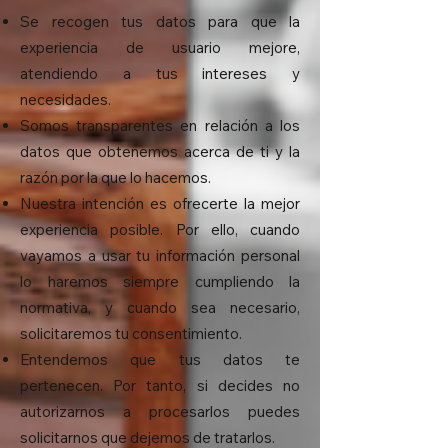
Se recogen tus datos para que la
experiencia de usuario mejore,
atendiendo a tus intereses y
necesidades.
Somos transparentes en relación a los
datos que obtenemos acerca de ti y la
razón por la que lo hacemos.
Nuestra intención es ofrecerte la mejor
experiencia posible. Por ello, cuando
vayamos a usar tu información personal
lo haremos siempre cumpliendo la
normativa, y cuando sea necesario,
solicitaremos tu consentimiento.
Entendemos que tus datos te
pertenecen. Por tanto, si decides no
autorizarnos a procesarlos puedes
solicitarnos que dejemos de tratarlos.