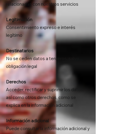
relacionadas con nuestros servicios
Legitimación
Consentimiento expreso e interés
legítimo
Destinatarios
No se ceden datos a terceros, salvo
obligación legal
Derechos
Acceder, rectificar y suprimir los datos,
así como otros derechos, como se
explica en la información adicional
Información adicional
Puede consultar la información adicional y