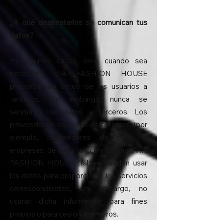
¿A qué destinatarios se comunican tus
datos?
En algunos casos, solo cuando sea
necesario, VIA FASHION HOUSE
proporcionará datos de los usuarios a
terceros. Sin embargo, nunca se
venderán los datos a terceros. Los
proveedores de servicios externos (por
ejemplo, proveedores de pago o
empresas de reparto) con los que VIA
FASHION HOUSE trabaje pueden usar
los datos para proporcionar los servicios
correspondientes, sin embargo, no
usarán dicha información para fines
propios o para cesión a terceros.