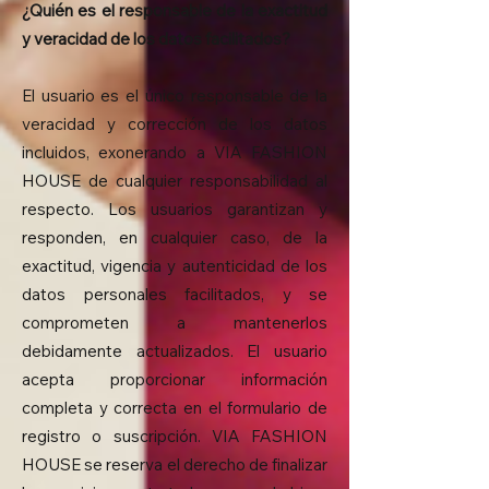
¿Quién es el responsable de la exactitud
y veracidad de los datos facilitados?
El usuario es el único responsable de la
veracidad y corrección de los datos
incluidos, exonerando a VIA FASHION
HOUSE de cualquier responsabilidad al
respecto. Los usuarios garantizan y
responden, en cualquier caso, de la
exactitud, vigencia y autenticidad de los
datos personales facilitados, y se
comprometen a mantenerlos
debidamente actualizados. El usuario
acepta proporcionar información
completa y correcta en el formulario de
registro o suscripción. VIA FASHION
HOUSE se reserva el derecho de finalizar