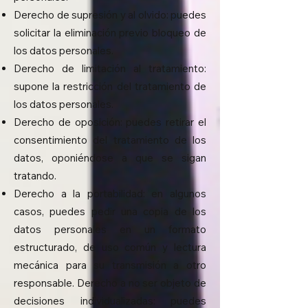
Derecho de supresión y al olvido: puedes
solicitar la eliminación previo bloqueo de
los datos personales.
Derecho de limitación al tratamiento:
supone la restricción del tratamiento de
los datos personales.
Derecho de oposición: puedes retirar el
consentimiento del tratamiento de los
datos, oponiéndose a que se sigan
tratando.
Derecho a la portabilidad: en algunos
casos, puedes pedir una copia de los
datos personales en un formato
estructurado, de uso común y lectura
mecánica para su transmisión a otro
responsable. Derecho a no ser objeto de
decisiones individualizadas: puedes