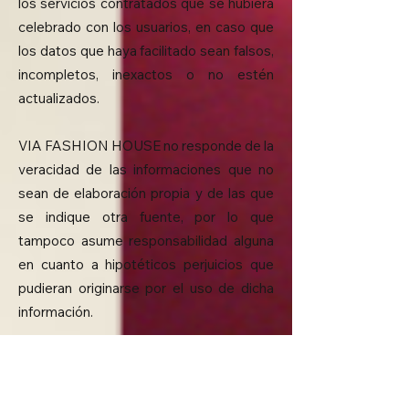
los servicios contratados que se hubiera
celebrado con los usuarios, en caso que
los datos que haya facilitado sean falsos,
incompletos, inexactos o no estén
actualizados.
VIA FASHION HOUSE no responde de la
veracidad de las informaciones que no
sean de elaboración propia y de las que
se indique otra fuente, por lo que
tampoco asume responsabilidad alguna
en cuanto a hipotéticos perjuicios que
pudieran originarse por el uso de dicha
información.
VIA FASHION HOUSE se reserva el
derecho a actualizar, modificar o eliminar
la información contenida en sus páginas