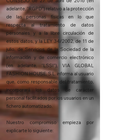
CONSEJO de 27 de abril de 2016 (en
adelante, “RGPD”) relativo a la protección
de las personas físicas en lo que
respecta al tratamiento de datos
personales y a la libre circulación de
estos datos, y la LEY 34/2002, de 11 de
julio, de Servicios de la Sociedad de la
información y de comercio electrónico
(en adelante, “LSSI”), VIA GLOBAL
FASHION HOUSE, S.L. informa al usuario
que, como responsable del tratamiento,
incorporará los datos de carácter
personal facilitados por los usuarios en un
fichero automatizado.
Nuestro compromiso empieza por
explicarte lo siguiente: