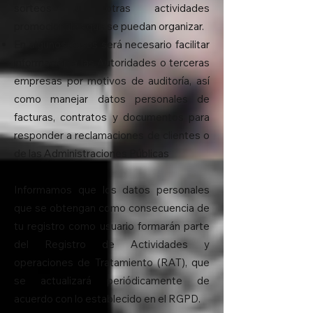
sorteos u otras actividades
promocionales que se puedan organizar.
En algunos casos será necesario facilitar
información a las Autoridades o terceras
empresas por motivos de auditoría, así
como manejar datos personales de
facturas, contratos y documentos para
responder a reclamaciones de clientes o
de las Administraciones Públicas
Informamos que los datos personales
que se obtengan como consecuencia de
tu registro como usuario formarán parte
del Registro de Actividades y
operaciones de Tratamiento (RAT), que
se actualizará periódicamente de
acuerdo con lo establecido en el RGPD.