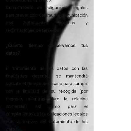
Cumplimiento de obligaciones legales
para prevención del fraude, comunicación
con Autoridades públicas y
reclamaciones de terceros.
¿Cuánto tiempo conservamos tus
datos?
El tratamiento de los datos con las
finalidades descritas se mantendrá
durante el tiempo necesario para cumplir
con la finalidad de su recogida (por
ejemplo, mientras dure la relación
comercial), así como para el
cumplimiento de las obligaciones legales
que se deriven del tratamiento de los
datos.