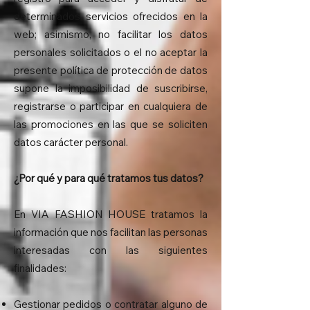
determinados servicios ofrecidos en la
web; asimismo, no facilitar los datos
personales solicitados o el no aceptar la
presente política de protección de datos
supone la imposibilidad de suscribirse,
registrarse o participar en cualquiera de
las promociones en las que se soliciten
datos carácter personal.
¿Por qué y para qué tratamos tus datos?
En VIA FASHION HOUSE tratamos la
información que nos facilitan las personas
interesadas con las siguientes
finalidades:
Gestionar pedidos o contratar alguno de