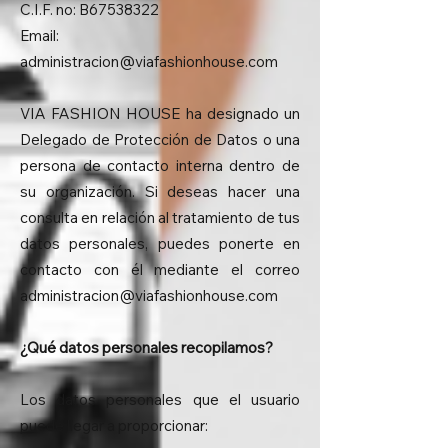
C.I.F. no: B67538322
Email:
administracion@viafashionhouse.com
VIA FASHION HOUSE ha designado un
Delegado de Protección de Datos o una
persona de contacto interna dentro de
su organización. Si deseas hacer una
consulta en relación al tratamiento de tus
datos personales, puedes ponerte en
contacto con él mediante el correo
administracion@viafashionhouse.com
¿Qué datos personales recopilamos?
Los datos personales que el usuario
puede llegar a proporcionar: