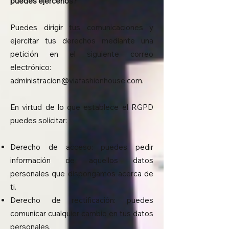
puedes ejercerlos?
Puedes dirigir tus comunicaciones y
ejercitar tus derechos mediante una
petición en el siguiente correo
electrónico:
administracion@viafashionhouse.com
.
En virtud de lo que establece el RGPD
puedes solicitar:
Derecho de acceso: puedes pedir
información de aquellos datos
personales que dispongamos acerca de
ti.
Derecho de rectificación: puedes
comunicar cualquier cambio en tus datos
personales.